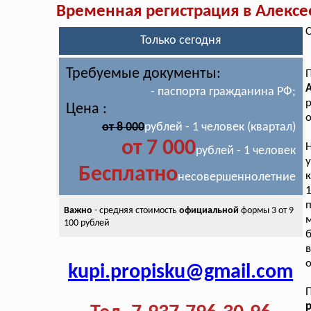
Временная регистрация в Алексе
С
Только сегодня
Требуемые документы:
А
- паспорта гражданина РФ;
Цена :
о
от 8 000
рублей - 1 человек (квартал)
от 7 000
Н
рублей - 1 человек
у
Бесплатно
к
несовершеннолетние
1
Важно
- средняя стоимость
официальной
формы 3 от 9
м
100 рублей
б
в
о
kupi.propisku@gmail.com
П
р