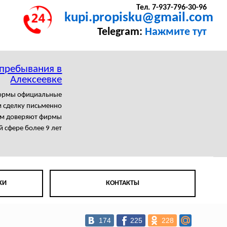
Тел. 7-937-796-30-96
kupi.propisku@gmail.com
Telegram:
Нажмите тут
 пребывания в
Алексеевке
формы официальные
 сделку письменно
м доверяют фирмы
й сфере более 9 лет
КИ
КОНТАКТЫ
174
225
228