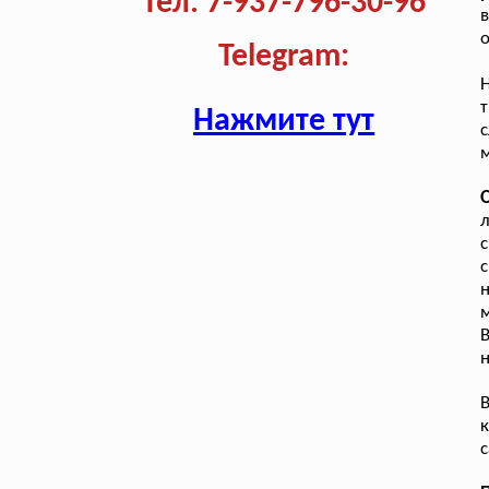
Тел. 7-937-796-30-96
о
Telegram:
т
Нажмите тут
с
м
л
с
с
м
н
В
к
с