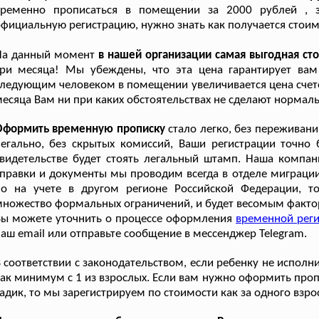
временно прописаться в помещении за 2000 рублей , 
фициальную регистрацию, нужно знать как получается стоимо
На данный момент
в нашей организации самая выгодная ст
ри месяца! Мы убеждены, что эта цена гарантирует вам 
ледующим человеком в помещении увеличивается цена счетов
есяца Вам ни при каких обстоятельствах не сделают нормал
Оформить временную прописку
стало легко, без переживани
егально, без скрытых комиссий, Ваши регистрации точно б
видетельстве будет стоять легальный штамп. Наша компани
правки и документы мы проводим всегда в отделе миграции
но на учете в другом регионе Российской Федерации, т
ножество формальных ограничений, и будет весомым фактор
Вы можете уточнить о процессе оформления
временной реги
аш email или отправьте сообщение в мессенджер Telegram.
 соответствии с законодательством, если ребенку не исполн
ак минимум с 1 из взрослых. Если вам нужно оформить проп
адик, то мы зарегистрируем по стоимости как за одного взрос